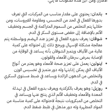
الأضرار، ومن أبرز هذه المكونات ما يلي:
باندان:
يحتوي على مقدار مناسب من المركبات، التي تعرف
بدورها الفعال في الحد من التحسس، ومقاومة الفيروسات، ومن
خلالها يتم التخلص من السموم المتراكمة في الجسم وتخفيف
الألم بالإضافة إلى خفض مستوى السكر في الدم.
شوفان:
يعرف بدوره الفعال في تعزيز عند الهضم وبواسطته يتم
معالجة مشكلة الإسهال ويرجع ذلك إلى احتوائه على كمية
عالية من الألياف ويتميز الشوفان بأنه يساعد في الوقاية من
الإصابة بمرض سرطان الأمعاء والقولون.
اينولين:
يعمل على تعزيز صحة الأمعاء وهو يعتبر من أنواع
الألياف التي يمكن إذابتها وله دور متميز في تخسيس الوزن
والتخلص من الدهون الزائدة ويساعد في ضبط مستوى السكري
في الدم.
روزيل:
وهو يعرف بالكركديه ويعرف بدوره الفعال في تهدئة
المعدة والأمعاء وتخفيف الألم الذي ينتج عنها ويساعد في
التخلص من الميكروبات نتيجةً لاحتوائه على كمية مناسبة من
المواد المطهرة وله دور مذهل في ظبط ضغط الدم.