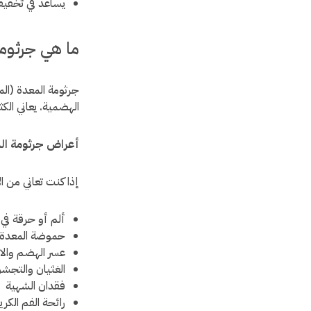
يساعد في تخفيف
ما هي جرثوم
جرثومة المعدة (ال
الهضمية. يعاني ال
أعراض جرثومة ال
إذا كنت تعاني من ال
ألم أو حرقة في 
حموضة المعدة 
عسر الهضم والا
الغثيان والتجشؤ
فقدان الشهية
رائحة الفم الكري