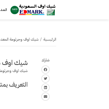
المنتجات
المدو
الرئيسية
/
شيك اوف وجرثومة المعدة
شارك
شيك اوف هل
شيك اوف وجرثومة 
فايس بوك
تويتر
التعريف بمن
لينكـد ان
البريد الإلكتروني