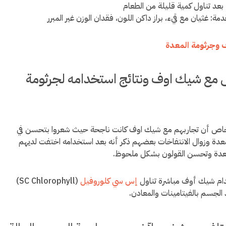
ء بعد تناول كمية قليلة من الطعام
دمة: غثيان مع قيء، براز داكن اللون، فقدان الوزن غير المبرر
وجرثومة المعدة
 مع شيك اوف ونتائج استخدامه لجرثومة
خاص أن تجاربهم مع شيك اوف كانت ناجحة حيث شعروا بتحسن في
عدة وزوال الانتفاخات بعضهم ذكر أنه بعد استخدامه اختفت لديهم
عدة وتحسن القولون بشكل ملحوظ.
ام شيك أوف مباشرة تناول
إس سي كلوروفيل
(SC Chlorophyll)
د الجسم بالفيتامينات والمعادن.