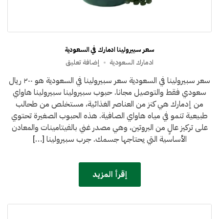
سعر سبيرولينا ادمارك في السعودية
على
ادمارك السعودية
إضافة تعليق
سعر
سعر سبيرولينا في السعودية سعر سبيرولينا في السعودية هو ٢٠٠ ريال
سبيرولينا
سعودي فقط والتوصيل مجانا. حبوب سبيرولينا سبيرولينا هاواي
ادمارك
في
من إدمارك هي كنز من العناصر الغذائية، مستخلص من طحالب
السعودية
طبيعية تنمو في مياه هاواي الصافية. هذه الحبوب الصغيرة تحتوي
على تركيز عالٍ من البروتين، وهي مصدر غني بالفيتامينات والمعادن
الأساسية التي يحتاجها جسمك. جرب سبيرولينا […]
إقرأ المزيد