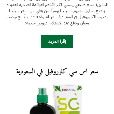
الماليزية منتج طبيعي يسمي الكنز الأخضر لفوائدة الصحية العديدة
مشروب
الكلوروفيل
ينصح بتناول مشروب سبلينا يومياً لمن يعاني من: سعر سبلينا
في
مشروب الكلوروفيل في السعودية سعر العبوة: 150 ريالًا مع توصيل
السعودية
مجاني ودفع عند الاستلام. عروض خاصة:
إقرأ المزيد