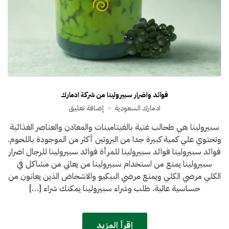
فوائد واضرار سبيرولينا من شركة ادمارك
على
ادمارك السعودية
إضافة تعليق
فوائد
سبيرولينا هي طحالب غنية بالفيتامينات والمعادن والعناصر الغذائية
واضرار
وتحتوي علي كمية كبيرة جدا من البروتين أكثر من الموجودة باللحوم.
سبيرولينا
من
فوائد سبيرولينا فوائد سبيرولينا للمرأة فوائد سبيرولينا للرجال اضرار
شركة
سبيرولينا يمنع من استخدام سبيرولينا من يعاني من مشاكل في
ادمارك
الكلي مرضي الكلي ويمنع مرضي البيكيو والاشخاض الذين يعانون من
حساسية عالية. طلب وشراء سبيرولينا يمكنك شراء […]
إقرأ المزيد