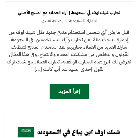
تجارب شيك اوف في السعودية | آراء العملاء مع المنتج الأصلي
على
ادمارك السعودية
إضافة تعليق
تجارب
قبل ما يقرر أي شخص استخدام منتج جديد مثل شيك اوف من
شيك
إدمارك، يبحث دائمًا عن تجارب وآراء المستخدمين. في السعودية،
اوف
في
شارك العديد من العملاء تجاربهم بعد استخدام المنتج لتنظيف
السعودية
القولون والتخلص من مشكلات المعدة والانتفاخ. وفي هذا المقال
|
نعرض لك أبرز هذه التجارب الواقعية. تجارب العملاء مع شيك اوف
آراء
تقول إحدى السيدات، أنها كانت […]
العملاء
مع
المنتج
إقرأ المزيد
الأصلي