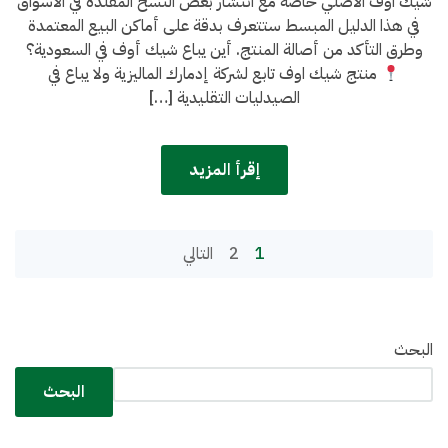
شيك اوف الأصلي خاصة مع انتشار بعض النسخ المقلدة في الأسواق
شيك
اوف
في هذا الدليل المبسط ستتعرف بدقة على أماكن البيع المعتمدة
في
وطرق التأكد من أصالة المنتج. أين يباع شيك أوف في السعودية؟
السعودية
منتج شيك اوف تابع لشركة إدمارك الماليزية ولا يباع في
دليلك
الصيدليات التقليدية […]
للحصول
على
المنتج
إقرأ المزيد
الأصلي
2026
تصفح
1
2
التالي
المواضيع
البحث
البحث