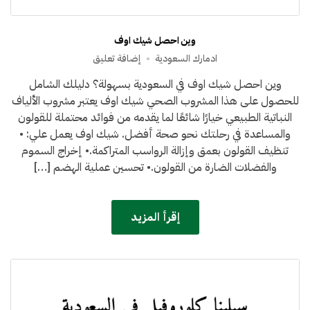
وين احصل شيك اوف
على
ادمارك السعودية
إضافة تعليق
وين
وين احصل شيك اوف في السعودية بسهولة؟ دليلك الشامل
احصل
للحصول على هذا المشروب الصحي شيك اوف يعتبر مشروب الألياف
شيك
اوف
النباتية الطبيعي خيارًا شائعًا لما يقدمه من فوائد محتملة للقولون
والمساعدة في رحلتك نحو صحة أفضل. شيك اوف يعمل علي: •
تنظيف القولون بعمق وإزالة الرواسب المتراكمة.• إخراج السموم
والفضلات الضارة من القولون.• تحسين عملية الهضم […]
إقرأ المزيد