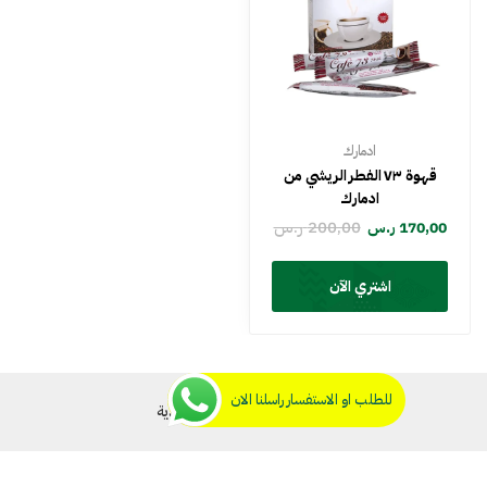
ادمارك
قهوة ٧٣ الفطر الريشي من
ادمارك
200,00
ر.س
170,00
ر.س
اشتري الآن
للطلب او الاستفسار راسلنا الان
© 2026 شيك اوف السعودية