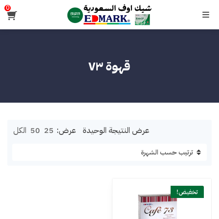
0
القائمة
قهوة ٧٣
عرض النتيجة الوحيدة
عرض:
25
50
الكل
تخفيض!